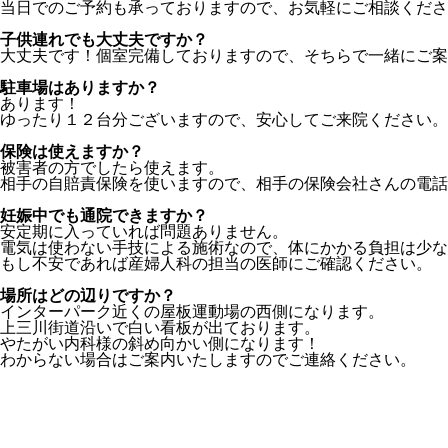
当日でのご予約も承っておりますので、お気軽にご相談くださ
子供連れでも大丈夫ですか？
大丈夫です！個室完備しておりますので、そちらで一緒にご案
駐車場はありますか？
あります！
ゆったり１２台分ございますので、安心してご来院ください。
保険は使えますか？
被害者の方でしたら使えます。
相手の自賠責保険を使いますので、相手の保険会社さんの電話
妊娠中でも通院できますか？
安定期に入っていれば問題ありません。
電気は使わない手技による施術なので、体にかかる負担は少な
もし不安であれば産婦人科の担当の医師にご確認ください。
場所はどの辺りですか？
インターパーク近くの屋板運動場の西側になります。
上三川街道沿いで白い看板が出ております。
やたがい内科様の斜め向かい側になります！
わからない場合はご案内いたしますのでご連絡ください。