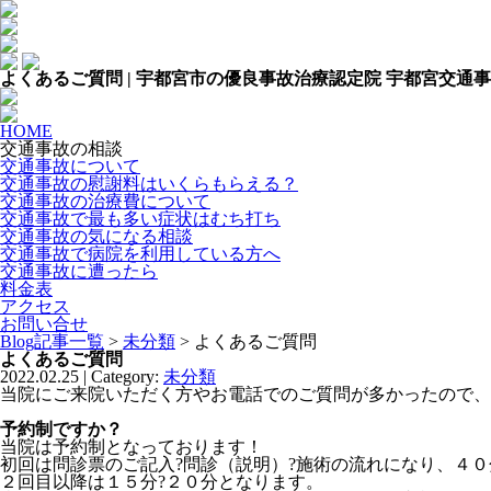
よくあるご質問 | 宇都宮市の優良事故治療認定院 宇都宮交通
HOME
交通事故の相談
交通事故について
交通事故の慰謝料はいくらもらえる？
交通事故の治療費について
交通事故で最も多い症状はむち打ち
交通事故の気になる相談
交通事故で病院を利用している方へ
交通事故に遭ったら
料金表
アクセス
お問い合せ
Blog記事一覧
>
未分類
> よくあるご質問
よくあるご質問
2022.02.25 | Category:
未分類
当院にご来院いただく方やお電話でのご質問が多かったので、
予約制ですか？
当院は予約制となっております！
初回は問診票のご記入?問診（説明）?施術の流れになり、４０
２回目以降は１５分?２０分となります。