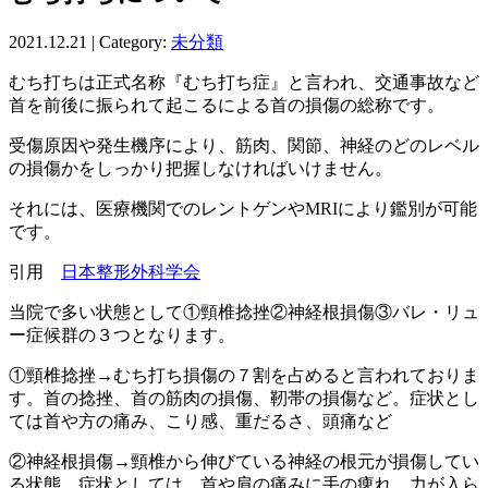
2021.12.21 | Category:
未分類
むち打ちは正式名称『むち打ち症』と言われ、交通事故など
首を前後に振られて起こるによる首の損傷の総称です。
受傷原因や発生機序により、筋肉、関節、神経のどのレベル
の損傷かをしっかり把握しなければいけません。
それには、医療機関でのレントゲンやMRIにより鑑別が可能
です。
引用
日本整形外科学会
当院で多い状態として①頸椎捻挫②神経根損傷③バレ・リュ
ー症候群の３つとなります。
①頸椎捻挫→むち打ち損傷の７割を占めると言われておりま
す。首の捻挫、首の筋肉の損傷、靭帯の損傷など。症状とし
ては首や方の痛み、こり感、重だるさ、頭痛など
②神経根損傷→頸椎から伸びている神経の根元が損傷してい
る状態。症状としては、首や肩の痛みに手の痺れ、力が入ら