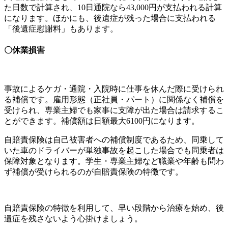
た日数で計算され、
10
日通院なら
43,000
円が支払われる計算
になります。ほかにも、後遺症が残った場合に支払われる
「後遺症慰謝料」もあります。
〇休業損害
事故によるケガ・通院・入院時に仕事を休んだ際に受けられ
る補償です。雇用形態（正社員・パート）に関係なく補償を
受けられ、専業主婦でも家事に支障が出た場合は請求するこ
とができます。補償額は日額最大
6100
円になります。
自賠責保険は自己被害者への補償制度であるため、同乗して
いた車のドライバーが単独事故を起こした場合でも同乗者は
保障対象となります。学生・専業主婦など職業や年齢も問わ
ず補償が受けられるのが自賠責保険の特徴です。
自賠責保険の特徴を利用して、早い段階から治療を始め、後
遺症を残さないよう心掛けましょう。